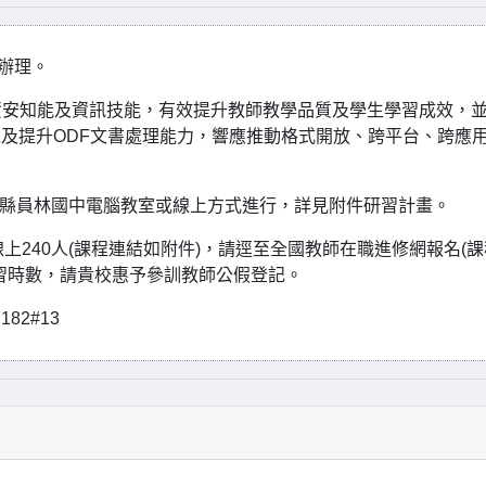
辦理。
資安知能及資訊技能，有效提升教師教學品質及學生學習成效，
以及提升ODF文書處理能力，響應推動格式開放、跨平台、跨應
於本縣員林國中電腦教室或線上方式進行，詳見附件研習計畫。
上240人(課程連結如附件)，請逕至全國教師在職進修網報名(
習時數，請貴校惠予參訓教師公假登記。
82#13