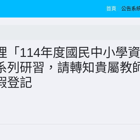
(current)
首頁
公告系
「114年度國民中小學
系列研習，請轉知貴屬教
假登記